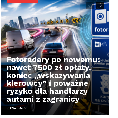
Fotoradary po nowemu:
nawet 7500 zł opłaty,
koniec „wskazywania
kierowcy” i poważne
ryzyko dla handlarzy
autami z zagranicy
2026-08-08