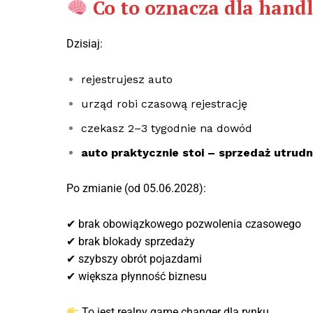
Co to oznacza dla hand
Dzisiaj:
rejestrujesz auto
urząd robi czasową rejestrację
czekasz 2–3 tygodnie na dowód
auto praktycznie stoi – sprzedaż utrudn
Po zmianie (od 05.06.2028):
✔ brak obowiązkowego pozwolenia czasowego
✔ brak blokady sprzedaży
✔ szybszy obrót pojazdami
✔ większa płynność biznesu
To jest realny game changer dla rynku.