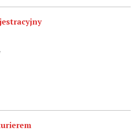
jestracyjny
e
kurierem