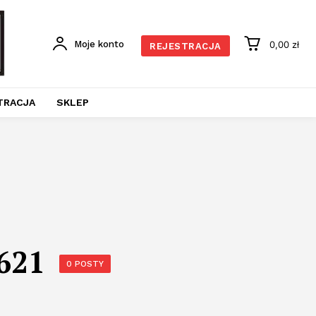
Moje konto
0,00 zł
REJESTRACJA
TRACJA
SKLEP
621
0 POSTY