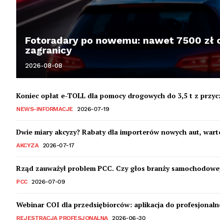
Fotoradary po nowemu: nawet 7500 zł o
zagranicy
2026-08-08
Koniec opłat e-TOLL dla pomocy drogowych do 3,5 t z przyc
NEWS-INFORMACJE
2026-07-19
Dwie miary akcyzy? Rabaty dla importerów nowych aut, war
AKCYZA
2026-07-17
Rząd zauważył problem PCC. Czy głos branży samochodowej
PCC
2026-07-09
Webinar COI dla przedsiębiorców: aplikacja do profesjonalne
REJESTRACJA PROFESJONALNA
2026-06-30