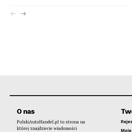
O nas
Two
PolskiAutoHandel.pl to strona na
Reje
której znajdziecie wiadomości
Moje