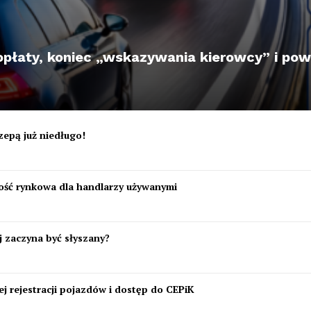
płaty, koniec „wskazywania kierowcy” i powa
zepą już niedługo!
tość rynkowa dla handlarzy używanymi
 zaczyna być słyszany?
j rejestracji pojazdów i dostęp do CEPiK