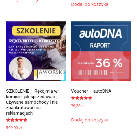
Dodaj do koszyka
SZKOLENIE – Rękojmia w
Voucher – autoDNA
komisie: jak sprzedawać
używane samochody i nie
Oceniono
76,26
zł
zbankrutować na
5.00
na 5
reklamacjach
Dodaj do koszyka
Oceniono
599,00
zł
5.00
na 5