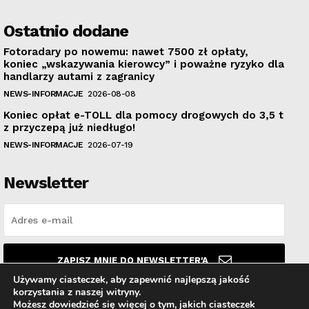
Ostatnio dodane
Fotoradary po nowemu: nawet 7500 zł opłaty,
koniec „wskazywania kierowcy” i poważne ryzyko dla
handlarzy autami z zagranicy
NEWS-INFORMACJE
2026-08-08
Koniec opłat e-TOLL dla pomocy drogowych do 3,5 t
z przyczepą już niedługo!
NEWS-INFORMACJE
2026-07-19
Newsletter
ZAPISZ MNIE DO NEWSLETTER'A
Używamy ciasteczek, aby zapewnić najlepszą jakość
korzystania z naszej witryny.
Przeczytałem i akceptuję
Politykę prywatności
.
Możesz dowiedzieć się więcej o tym, jakich ciasteczek