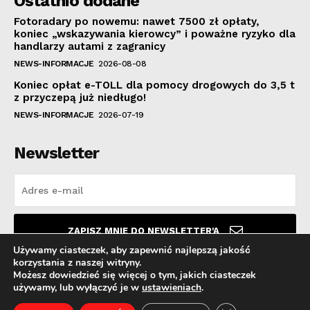
Ostatnio dodane
Fotoradary po nowemu: nawet 7500 zł opłaty,
koniec „wskazywania kierowcy” i poważne ryzyko dla
handlarzy autami z zagranicy
NEWS-INFORMACJE
2026-08-08
Koniec opłat e-TOLL dla pomocy drogowych do 3,5 t
z przyczepą już niedługo!
NEWS-INFORMACJE
2026-07-19
Newsletter
ZAPISZ MNIE DO NEWSLETTER'A
Używamy ciasteczek, aby zapewnić najlepszą jakość
korzystania z naszej witryny.
Przeczytałem i akceptuję
Politykę prywatności
.
Możesz dowiedzieć się więcej o tym, jakich ciasteczek
używamy, lub wyłączyć je w
ustawieniach
.