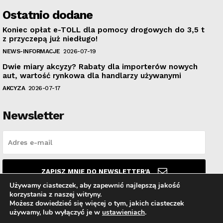
Ostatnio dodane
Koniec opłat e-TOLL dla pomocy drogowych do 3,5 t
z przyczepą już niedługo!
NEWS-INFORMACJE
2026-07-19
Dwie miary akcyzy? Rabaty dla importerów nowych
aut, wartość rynkowa dla handlarzy używanymi
AKCYZA
2026-07-17
Newsletter
ZAPISZ MNIE DO NEWSLETTER'A
Używamy ciasteczek, aby zapewnić najlepszą jakość
korzystania z naszej witryny.
Przeczytałem i akceptuję
Politykę prywatności
.
Możesz dowiedzieć się więcej o tym, jakich ciasteczek
używamy, lub wyłączyć je w
ustawieniach
.