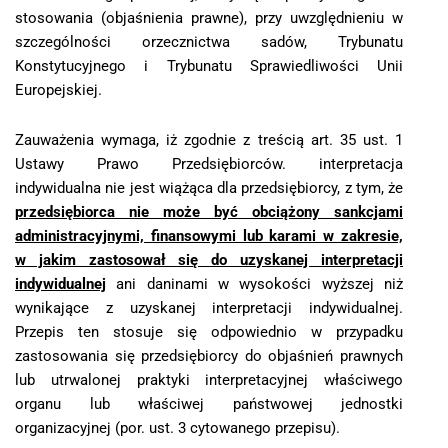
stosowania (objaśnienia prawne), przy uwzględnieniu w
szczególności orzecznictwa sadów, Trybunatu
Konstytucyjnego i Trybunatu Sprawiedliwości Unii
Europejskiej.
Zauważenia wymaga, iż zgodnie z treścią art. 35 ust. 1
Ustawy Prawo Przedsiębiorców. interpretacja
indywidualna nie jest wiążąca dla przedsiębiorcy, z tym, że
przedsiębiorca nie może być obciążony sankcjami
administracyjnymi, finansowymi lub karami w zakresie,
w jakim zastosował się do uzyskanej interpretacji
indywidualnej
ani daninami w wysokości wyższej niż
wynikające z uzyskanej interpretacji indywidualnej.
Przepis ten stosuje się odpowiednio w przypadku
zastosowania się przedsiębiorcy do objaśnień prawnych
lub utrwalonej praktyki interpretacyjnej właściwego
organu lub właściwej państwowej jednostki
organizacyjnej (por. ust. 3 cytowanego przepisu).