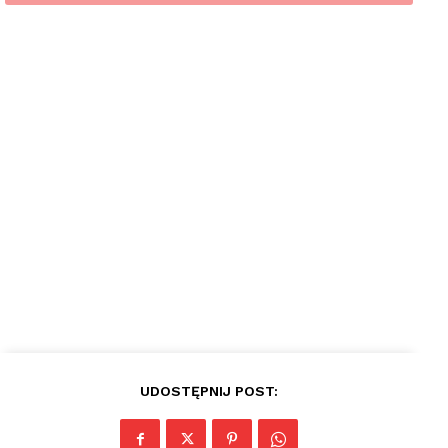
plac
UDOSTĘPNIJ POST: