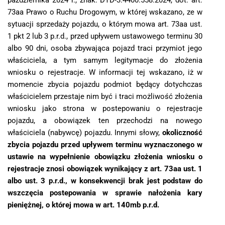
października 2024 r., znak: DTD-3.4400.558.2024, dot. art.
73aa Prawo o Ruchu Drogowym, w której wskazano, ze w
sytuacji sprzedaży pojazdu, o którym mowa art. 73aa ust.
1 pkt 2 lub 3 p.r.d., przed upływem ustawowego terminu 30
albo 90 dni, osoba zbywająca pojazd traci przymiot jego
właściciela, a tym samym legitymacje do złożenia
wniosku o rejestracje. W informacji tej wskazano, iż w
momencie zbycia pojazdu podmiot będący dotychczas
właścicielem przestaje nim być i traci możliwość złożenia
wniosku jako strona w postepowaniu o rejestracje
pojazdu, a obowiązek ten przechodzi na nowego
właściciela (nabywcę) pojazdu. Innymi słowy,
okoliczność
zbycia pojazdu przed upływem terminu wyznaczonego w
ustawie na wypełnienie obowiązku złożenia wniosku o
rejestracje znosi obowiązek wynikający z art. 73aa ust. 1
albo ust. 3 p.r.d., w konsekwencji brak jest podstaw do
wszczęcia postepowania w sprawie nałożenia kary
pieniężnej, o której mowa w art. 140mb p.r.d.