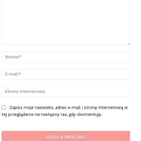
Komentarz:
Nazw
E-
mail:
Stron
Inter
Zapisz moje nazwisko, adres e-mail i stronę internetową w
tej przeglądarce na następny raz, gdy skomentuję.