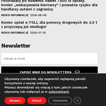
Fotoradary po nowemu: nawet 7500 zł opłaty,
koniec „wskazywania kierowcy” i poważne ryzyko dla
handlarzy autami z zagranicy
NEWS-INFORMACJE
2026-08-08
Koniec opłat e-TOLL dla pomocy drogowych do 3,5 t
z przyczepą już niedługo!
NEWS-INFORMACJE
2026-07-19
Newsletter
ZAPISZ MNIE DO NEWSLETTER'A
Używamy ciasteczek, aby zapewnić najlepszą jakość
korzystania z naszej witryny.
Przeczytałem i akceptuję
Politykę prywatności
.
Możesz dowiedzieć się więcej o tym, jakich ciasteczek
używamy, lub wyłączyć je w
ustawieniach
.
Zamknij panel pow
Akceptuj
Odrzuć
Ustawienia
© PolskiAutoHandel.pl