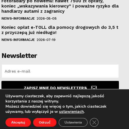
Fotoradary po nowemu: nawet 7500 zł opłaty,
koniec „wskazywania kierowcy” i poważne ryzyko dla
handlarzy autami z zagranicy
NEWS-INFORMACJE
2026-08-08
Koniec opłat e-TOLL dla pomocy drogowych do 3,5 t
z przyczepą już niedługo!
NEWS-INFORMACJE
2026-07-19
Newsletter
ZAPISZ MNIE DO NEWSLETTER'A
Używamy ciasteczek, aby zapewnić najlepszą jakość
korzystania z naszej witryny.
Przeczytałem i akceptuję
Politykę prywatności
.
Możesz dowiedzieć się więcej o tym, jakich ciasteczek
używamy, lub wyłączyć je w
ustawieniach
.
Zamknij panel pow
Akceptuj
Odrzuć
Ustawienia
© PolskiAutoHandel.pl