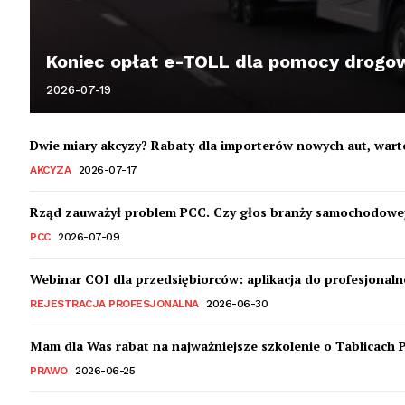
Koniec opłat e-TOLL dla pomocy drogowy
2026-07-19
Dwie miary akcyzy? Rabaty dla importerów nowych aut, war
AKCYZA
2026-07-17
Rząd zauważył problem PCC. Czy głos branży samochodowej
PCC
2026-07-09
Webinar COI dla przedsiębiorców: aplikacja do profesjonalne
REJESTRACJA PROFESJONALNA
2026-06-30
Mam dla Was rabat na najważniejsze szkolenie o Tablicach 
PRAWO
2026-06-25