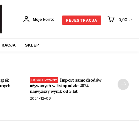
Moje konto
0,00 zł
REJESTRACJA
TRACJA
SKLEP
ątek
Import samochodów
anych
używanych w listopadzie 2024 –
najwyższy wynik od 5 lat
2024-12-06