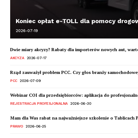
Koniec opłat e-TOLL dla pomocy drogowy
2026-07-19
Dwie miary akcyzy? Rabaty dla importerów nowych aut, war
AKCYZA
2026-07-17
Rząd zauważył problem PCC. Czy głos branży samochodowej
PCC
2026-07-09
Webinar COI dla przedsiębiorców: aplikacja do profesjonalne
REJESTRACJA PROFESJONALNA
2026-06-30
Mam dla Was rabat na najważniejsze szkolenie o Tablicach 
PRAWO
2026-06-25