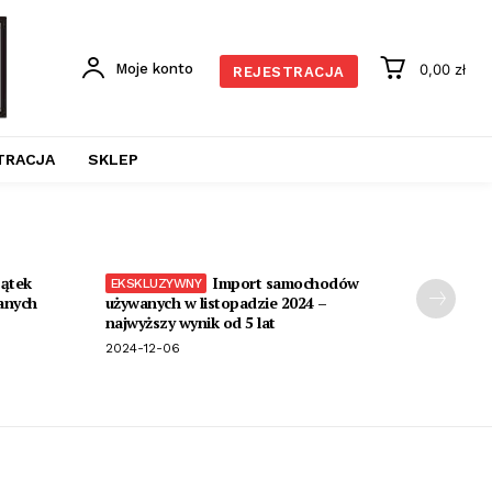
Moje konto
0,00 zł
REJESTRACJA
TRACJA
SKLEP
ątek
Import samochodów
anych
używanych w listopadzie 2024 –
najwyższy wynik od 5 lat
2024-12-06