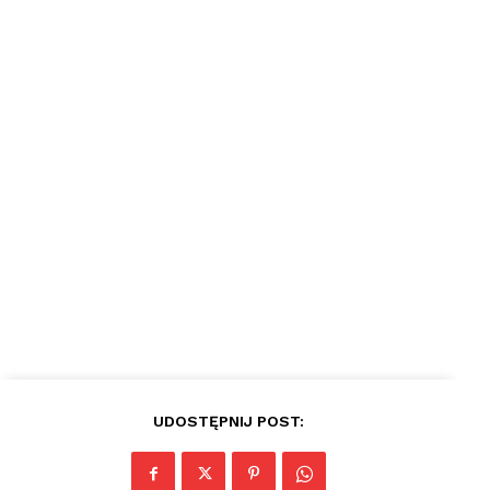
plac
UDOSTĘPNIJ POST: