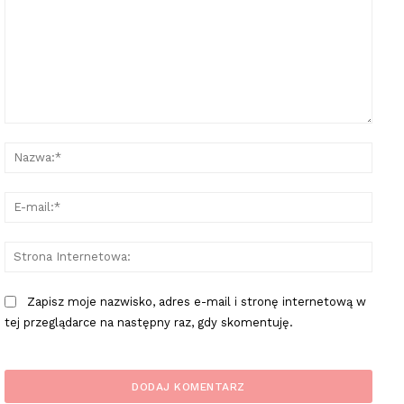
Komentarz:
Nazw
E-
mail:
Stron
Inter
Zapisz moje nazwisko, adres e-mail i stronę internetową w
tej przeglądarce na następny raz, gdy skomentuję.