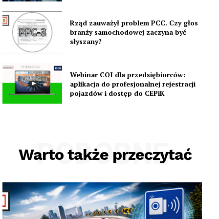
Rząd zauważył problem PCC. Czy głos
branży samochodowej zaczyna być
słyszany?
Webinar COI dla przedsiębiorców:
aplikacja do profesjonalnej rejestracji
pojazdów i dostęp do CEPiK
PODOBNE
Warto także przeczytać