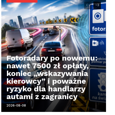
Fotoradary po nowemu:
nawet 7500 zł opłaty,
koniec „wskazywania
kierowcy” i poważne
ryzyko dla handlarzy
autami z zagranicy
2026-08-08