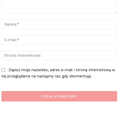
Komentarz:
Nazw
E-
mail:
Stron
Inter
Zapisz moje nazwisko, adres e-mail i stronę internetową w
tej przeglądarce na następny raz, gdy skomentuję.
plac