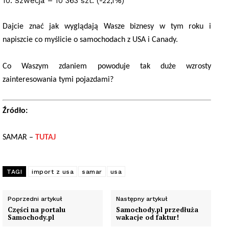
10. Szwecja – 10 363 szt. (-22,1%)
Dajcie znać jak wyglądają Wasze biznesy w tym roku i
napiszcie co myślicie o samochodach z USA i Canady.
Co Waszym zdaniem powoduje tak duże wzrosty
zainteresowania tymi pojazdami?
Źródło:
SAMAR –
TUTAJ
TAGI
import z usa
samar
usa
Poprzedni artykuł
Następny artykuł
Części na portalu
Samochody.pl przedłuża
Samochody.pl
wakacje od faktur!