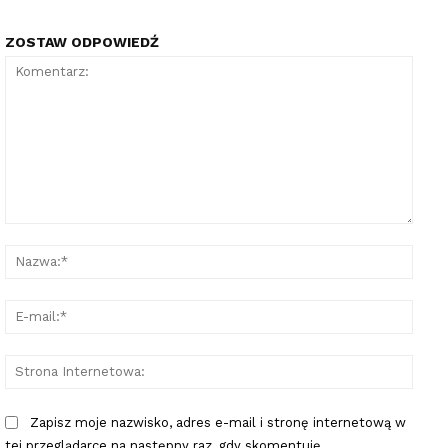
ZOSTAW ODPOWIEDŹ
Komentarz:
Nazw
E-
mail:
Stron
Inter
Zapisz moje nazwisko, adres e-mail i stronę internetową w
tej przeglądarce na następny raz, gdy skomentuję.