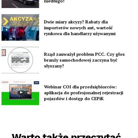
niedługo!
Dwie miary akcyzy? Rabaty dla
importerów nowych aut, wartość
rynkowa dla handlarzy używanymi
Rząd zauważył problem PCC. Czy głos
branży samochodowej zaczyna być
słyszany?
Webinar COI dla przedsiębiorców:
aplikacja do profesjonalnej rejestracji
pojazdów i dostęp do CEPiK
PODOBNE
Warto także przeczytać