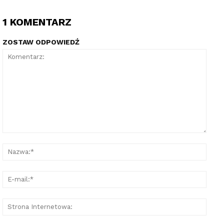
1 KOMENTARZ
ZOSTAW ODPOWIEDŹ
Komentarz:
Nazw
E-
mail:
Stron
Inter