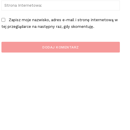
Stron
Inter
Zapisz moje nazwisko, adres e-mail i stronę internetową w
tej przeglądarce na następny raz, gdy skomentuję.
plac