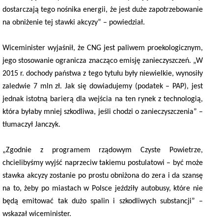
dostarczają tego nośnika energii, że jest duże zapotrzebowanie
na obniżenie tej stawki akcyzy” – powiedział.
Wiceminister wyjaśnił, że CNG jest paliwem proekologicznym,
jego stosowanie ogranicza znacząco emisję zanieczyszczeń. „W
2015 r. dochody państwa z tego tytułu były niewielkie, wynosiły
zaledwie 7 mln zł. Jak się dowiadujemy (podatek – PAP), jest
jednak istotną barierą dla wejścia na ten rynek z technologią,
która byłaby mniej szkodliwa, jeśli chodzi o zanieczyszczenia” –
tłumaczył Janczyk.
„Zgodnie z programem rządowym Czyste Powietrze,
chcielibyśmy wyjść naprzeciw takiemu postulatowi – być może
stawka akcyzy zostanie po prostu obniżona do zera i da szansę
na to, żeby po miastach w Polsce jeździły autobusy, które nie
będą emitować tak dużo spalin i szkodliwych substancji” –
wskazał wiceminister.