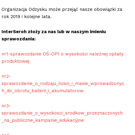
Organizacja Odzysku może przejąć nasze obowiązki za
rok 2019 i kolejne lata.
InterSeroh złoży za nas lub w naszym imieniu
sprawozdania:
nr1-sprawozdanie OŚ-OP1 o wysokości należnej opłaty
produktowej
nr2-
sprawozdanie_o_rodzaju_ilosci_i_masie_wprowadzonyc
h_do_obrotu_baterii_i_akumulatorow
nr3-
sprawozdanie_o_wysokosci_srodkow_przeznaczonych
_na_publiczne_kampanie_edukacyjne