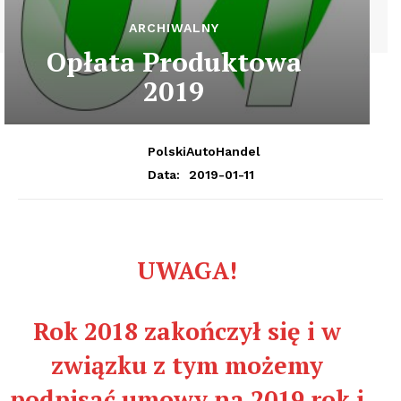
ARCHIWALNY
Opłata Produktowa
2019
PolskiAutoHandel
2019-01-11
Data:
UWAGA!
Rok 2018 zakończył się i w
związku z tym możemy
podpisać umowy na 2019 rok i