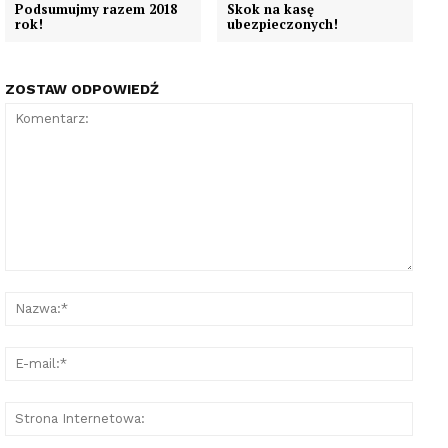
Podsumujmy razem 2018
Skok na kasę
rok!
ubezpieczonych!
ZOSTAW ODPOWIEDŹ
Komentarz:
Nazw
E-
mail:
Stron
Inter