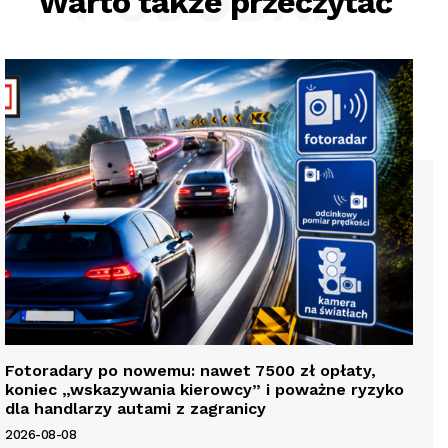
PODOBNE
Warto także przeczytać
Fotoradary po nowemu: nawet 7500 zł opłaty,
koniec „wskazywania kierowcy” i poważne ryzyko
dla handlarzy autami z zagranicy
2026-08-08