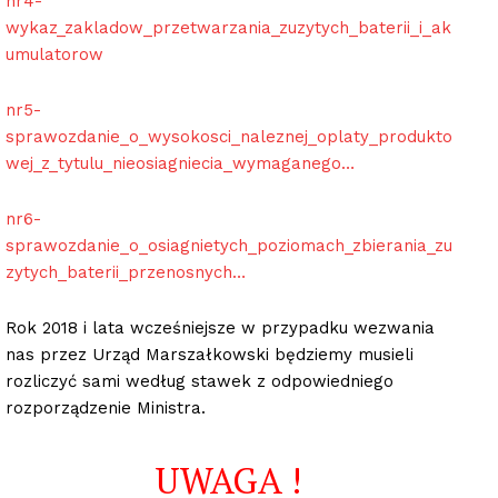
nr4-
wykaz_zakladow_przetwarzania_zuzytych_baterii_i_ak
umulatorow
nr5-
sprawozdanie_o_wysokosci_naleznej_oplaty_produkto
wej_z_tytulu_nieosiagniecia_wymaganego…
nr6-
sprawozdanie_o_osiagnietych_poziomach_zbierania_zu
zytych_baterii_przenosnych…
Rok 2018 i lata wcześniejsze w przypadku wezwania
nas przez Urząd Marszałkowski będziemy musieli
rozliczyć sami według stawek z odpowiedniego
rozporządzenie Ministra.
UWAGA !