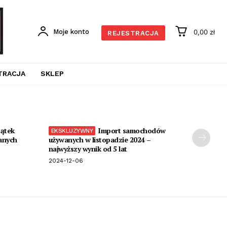
Moje konto
0,00 zł
REJESTRACJA
TRACJA
SKLEP
ątek
Import samochodów
anych
używanych w listopadzie 2024 –
najwyższy wynik od 5 lat
2024-12-06