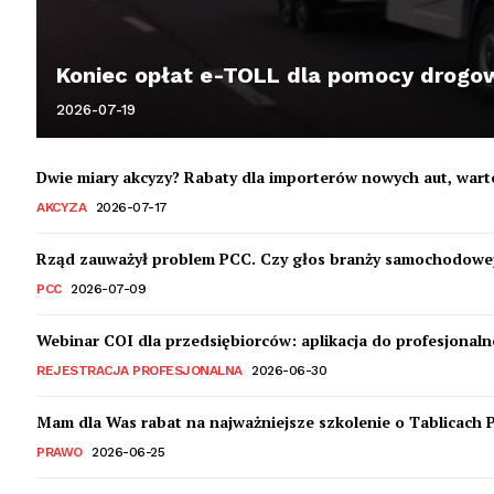
Koniec opłat e-TOLL dla pomocy drogowy
2026-07-19
Dwie miary akcyzy? Rabaty dla importerów nowych aut, war
AKCYZA
2026-07-17
Rząd zauważył problem PCC. Czy głos branży samochodowej
PCC
2026-07-09
Webinar COI dla przedsiębiorców: aplikacja do profesjonalne
REJESTRACJA PROFESJONALNA
2026-06-30
Mam dla Was rabat na najważniejsze szkolenie o Tablicach 
PRAWO
2026-06-25