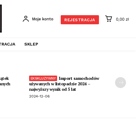
Moje konto
0,00 zł
REJESTRACJA
TRACJA
SKLEP
ątek
Import samochodów
anych
używanych w listopadzie 2024 –
najwyższy wynik od 5 lat
2024-12-06