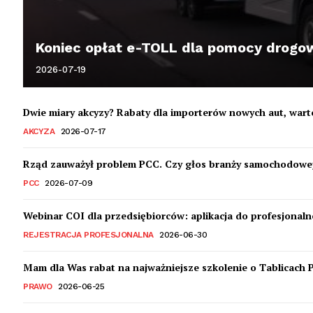
Koniec opłat e-TOLL dla pomocy drogowy
2026-07-19
Dwie miary akcyzy? Rabaty dla importerów nowych aut, war
AKCYZA
2026-07-17
Rząd zauważył problem PCC. Czy głos branży samochodowej
PCC
2026-07-09
Webinar COI dla przedsiębiorców: aplikacja do profesjonalne
REJESTRACJA PROFESJONALNA
2026-06-30
Mam dla Was rabat na najważniejsze szkolenie o Tablicach 
PRAWO
2026-06-25