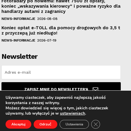
Fotoradary po nowemu: nawet 7500 zł opłaty,
koniec „wskazywania kierowcy” i poważne ryzyko dla
handlarzy autami z zagranicy
NEWS-INFORMACJE
2026-08-08
Koniec opłat e-TOLL dla pomocy drogowych do 3,5 t
z przyczepą już niedługo!
NEWS-INFORMACJE
2026-07-19
Newsletter
ZAPISZ MNIE DO NEWSLETTER'A
Używamy ciasteczek, aby zapewnić najlepszą jakość
korzystania z naszej witryny.
Przeczytałem i akceptuję
Politykę prywatności
.
Możesz dowiedzieć się więcej o tym, jakich ciasteczek
używamy, lub wyłączyć je w
ustawieniach
.
Zamknij panel pow
Akceptuj
Odrzuć
Ustawienia
© PolskiAutoHandel.pl