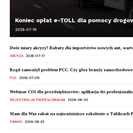
Koniec opłat e-TOLL dla pomocy drogowy
2026-07-19
Dwie miary akcyzy? Rabaty dla importerów nowych aut, war
AKCYZA
2026-07-17
Rząd zauważył problem PCC. Czy głos branży samochodowej
PCC
2026-07-09
Webinar COI dla przedsiębiorców: aplikacja do profesjonalne
REJESTRACJA PROFESJONALNA
2026-06-30
Mam dla Was rabat na najważniejsze szkolenie o Tablicach 
PRAWO
2026-06-25