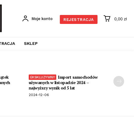
Moje konto
0,00 zł
REJESTRACJA
TRACJA
SKLEP
ątek
Import samochodów
anych
używanych w listopadzie 2024 –
najwyższy wynik od 5 lat
2024-12-06