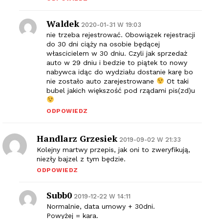
Waldek
2020-01-31 W 19:03
nie trzeba rejestrować. Obowiązek rejestracji
do 30 dni ciąży na osobie będącej
włascicielem w 30 dniu. Czyli jak sprzedaż
auto w 29 dniu i bedzie to piątek to nowy
nabywca idąc do wydziału dostanie karę bo
nie zostało auto zarejestrowane
Ot taki
bubel jakich większość pod rządami pis(zd)u
ODPOWIEDZ
Handlarz Grzesiek
2019-09-02 W 21:33
Kolejny martwy przepis, jak oni to zweryfikują,
niezły bajzel z tym będzie.
ODPOWIEDZ
Subb0
2019-12-22 W 14:11
Normalnie, data umowy + 30dni.
Powyżej = kara.