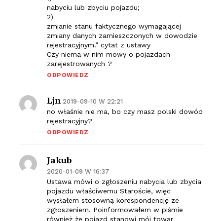
nabyciu lub zbyciu pojazdu;
2)
zmianie stanu faktycznego wymagającej
zmiany danych zamieszczonych w dowodzie
rejestracyjnym.” cytat z ustawy
Czy niema w nim mowy o pojazdach
zarejestrowanych ?
ODPOWIEDZ
Ljn
2019-09-10 W 22:21
no właśnie nie ma, bo czy masz polski dowód
rejestracyjny?
ODPOWIEDZ
Jakub
2020-01-09 W 16:37
Ustawa mówi o zgłoszeniu nabycia lub zbycia
pojazdu właściwemu Staroście, więc
wysłałem stosowną korespondencję ze
zgłoszeniem. Poinformowałem w piśmie
również że pojazd stanowi mój towar