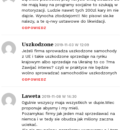
nie mają kasy na programy socjalne to szukają w
motoryzacji. Ludzie nawet tych 200zl kary im nie
dajcie. Wynocha złodziejom!!! Nic pisowi sie.ke
nalezy, a te q-rwy ustawowe do likwidacji.
ODPOWIEDZ
Uszkodzone
2019-11-03 W 12:09
Jeżeli firma sprowadza uszkodzone samochody
z UE i takie uszkodzone sprzedaje na rynku
krajowym albo sprzedaje na Ukrainę to co ?ma
Zawijać interes? czyli w praktyce nie będzie
wolno sprowadzać samochodów uszkodzonych
ODPOWIEDZ
Laweta
2019-11-08 W 14:30
Ogulnie wszyscy maja wszystkich w dupie.Wiec
proponuje abysmy i my mieli.
Pozamykac firmy jak jeden maż sprzedawać na
niemca i w tedy sie obudza jak miliony zaczna
uciekać.
Ale nie my polacy, narzekamy wyzywamy a i tam