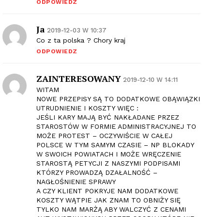
ODPOWIEDZ
Ja
2019-12-03 W 10:37
Co z ta polska ? Chory kraj
ODPOWIEDZ
ZAINTERESOWANY
2019-12-10 W 14:11
WITAM
NOWE PRZEPISY SĄ TO DODATKOWE OBĄWIĄZKI
UTRUDNIENIE I KOSZTY WIĘC :
JEŚLI KARY MAJĄ BYĆ NAKŁADANE PRZEZ
STAROSTÓW W FORMIE ADMINISTRACYJNEJ TO
MOŻE PROTEST – OCZYWIŚCIE W CAŁEJ
POLSCE W TYM SAMYM CZASIE – NP BLOKADY
W SWOICH POWIATACH I MOŻE WRĘCZENIE
STAROSTĄ PETYCJI Z NASZYMI PODPISAMI
KTÓRZY PROWADZĄ DZAŁALNOŚĆ –
NAGŁOŚNIENIE SPRAWY
A CZY KLIENT POKRYJE NAM DODATKOWE
KOSZTY WĄTPIE JAK ZNAM TO OBNIŻY SIĘ
TYLKO NAM MARŻĄ ABY WALCZYĆ Z CENAMI