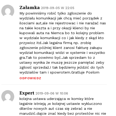
Załamka
2019-09-05 W 22:05
My powinniśmy robić tylko zgłoszenie do
wydziału komunikacji jak chcą mieć porządek z
ilosciami aut,ale nie rejestrowac i nie narażać nas
na takie koszta a i przy okazji klienci by nie
kupowali auta na Niemca bo to kolejny problem
w wydziale komunikacji co i jak kiedy z skąd kto
przywioz itd.Jak legalna firmą np. zrobię
zgłoszenie później klient zanosi fakturę zakupu
wydział komunikacji widzi w systemie i wszystko
gra.Tak to powinno być.Jak sprzedam to z
ustawy wynika że muszę jeszcze pamiętać zeby
zgłosić sprzedaż.I tak będziemy jeździć do tych
wydziałów tam i spowrotem.Gratluje Posłom
ODPOWIEDZ
Expert
2019-09-06 W 10:06
kolejna ustawa uderzająca w komisy które
legalnie istnieją ,w kolejnej ustawie wykluczono
dilerów nowych aut czas się zebrać a nie
marudzić.dajcie znać kiedy bez protestów nic nie