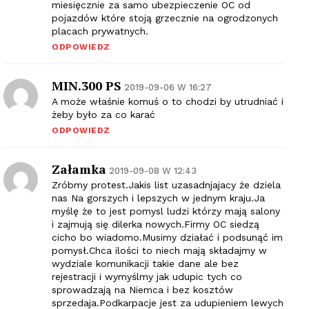
miesięcznie za samo ubezpieczenie OC od
pojazdów które stoją grzecznie na ogrodzonych
placach prywatnych.
ODPOWIEDZ
MIN.300 PS
2019-09-06 W 16:27
A może właśnie komuś o to chodzi by utrudniać i
żeby było za co karać
ODPOWIEDZ
Załamka
2019-09-08 W 12:43
Zróbmy protest.Jakis list uzasadnjajacy że dziela
nas Na gorszych i lepszych w jednym kraju.Ja
myślę że to jest pomysl ludzi którzy mają salony
i zajmują się dilerka nowych.Firmy OC siedzą
cicho bo wiadomo.Musimy działać i podsunąć im
pomysł.Chca ilości to niech mają składajmy w
wydziale komunikacji takie dane ale bez
rejestracji i wymyślmy jak udupic tych co
sprowadzają na Niemca i bez kosztów
sprzedaja.Podkarpacje jest za udupieniem lewych