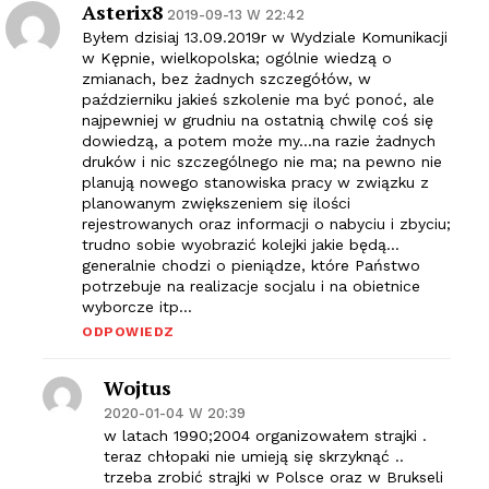
Asterix8
2019-09-13 W 22:42
Byłem dzisiaj 13.09.2019r w Wydziale Komunikacji
w Kępnie, wielkopolska; ogólnie wiedzą o
zmianach, bez żadnych szczegółów, w
październiku jakieś szkolenie ma być ponoć, ale
najpewniej w grudniu na ostatnią chwilę coś się
dowiedzą, a potem może my…na razie żadnych
druków i nic szczególnego nie ma; na pewno nie
planują nowego stanowiska pracy w związku z
planowanym zwiększeniem się ilości
rejestrowanych oraz informacji o nabyciu i zbyciu;
trudno sobie wyobrazić kolejki jakie będą…
generalnie chodzi o pieniądze, które Państwo
potrzebuje na realizacje socjalu i na obietnice
wyborcze itp…
ODPOWIEDZ
Wojtus
2020-01-04 W 20:39
w latach 1990;2004 organizowałem strajki .
teraz chłopaki nie umieją się skrzyknąć ..
trzeba zrobić strajki w Polsce oraz w Brukseli