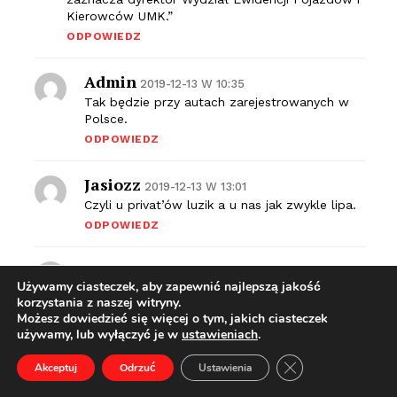
Kierowców UMK.”
ODPOWIEDZ
Admin
2019-12-13 W 10:35
Tak będzie przy autach zarejestrowanych w
Polsce.
ODPOWIEDZ
Jasiozz
2019-12-13 W 13:01
Czyli u privat’ów luzik a u nas jak zwykle lipa.
ODPOWIEDZ
Admin
2019-12-13 W 13:06
Używamy ciasteczek, aby zapewnić najlepszą jakość
Niestety „szara strefa” kolejny raz górą…
korzystania z naszej witryny.
ODPOWIEDZ
Możesz dowiedzieć się więcej o tym, jakich ciasteczek
używamy, lub wyłączyć je w
ustawieniach
.
Muczos
Zamknij panel pow
2019-12-15 W 23:39
Akceptuj
Odrzuć
Ustawienia
czy w koncu są jakieś pomysły na strajk lub