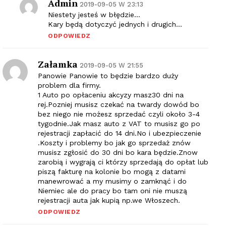
Admin
2019-09-05 W 23:13
Niestety jesteś w błędzie…
Kary będą dotyczyć jednych i drugich…
ODPOWIEDZ
Załamka
2019-09-05 W 21:55
Panowie Panowie to będzie bardzo duży
problem dla firmy.
1 Auto po opłaceniu akcyzy masz30 dni na
rej.Pozniej musisz czekać na twardy dowód bo
bez niego nie możesz sprzedać czyli około 3-4
tygodnie.Jak masz auto z VAT to musisz go po
rejestracji zapłacić do 14 dni.No i ubezpieczenie
.Koszty i problemy bo jak go sprzedaż znów
musisz zgłosić do 30 dni bo kara będzie.Znow
zarobią i wygrają ci którzy sprzedają do opłat lub
piszą fakturę na kolonie bo mogą z datami
manewrować a my musimy o zamknąć i do
Niemiec ale do pracy bo tam oni nie muszą
rejestracji auta jak kupią np.we Włoszech.
ODPOWIEDZ