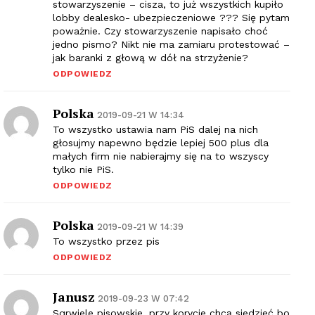
stowarzyszenie – cisza, to już wszystkich kupiło
lobby dealesko- ubezpieczeniowe ??? Się pytam
poważnie. Czy stowarzyszenie napisało choć
jedno pismo? Nikt nie ma zamiaru protestować –
jak baranki z głową w dół na strzyżenie?
ODPOWIEDZ
Polska
2019-09-21 W 14:34
To wszystko ustawia nam PiS dalej na nich
głosujmy napewno będzie lepiej 500 plus dla
małych firm nie nabierajmy się na to wszyscy
tylko nie PiS.
ODPOWIEDZ
Polska
2019-09-21 W 14:39
To wszystko przez pis
ODPOWIEDZ
Janusz
2019-09-23 W 07:42
Sqrwiele pisowskie, przy korycie chcą siedzieć bo