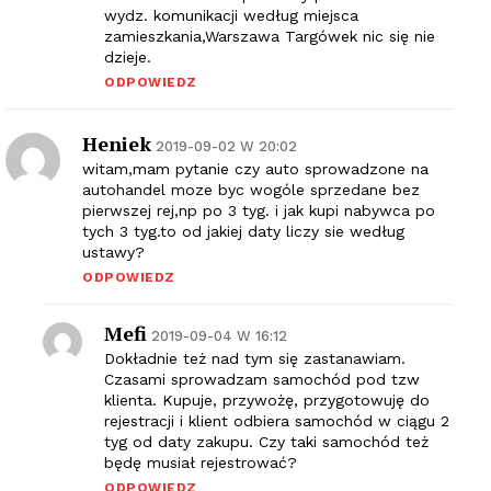
wydz. komunikacji według miejsca
zamieszkania,Warszawa Targówek nic się nie
dzieje.
ODPOWIEDZ
Heniek
2019-09-02 W 20:02
witam,mam pytanie czy auto sprowadzone na
autohandel moze byc wogóle sprzedane bez
pierwszej rej,np po 3 tyg. i jak kupi nabywca po
tych 3 tyg.to od jakiej daty liczy sie według
ustawy?
ODPOWIEDZ
Mefi
2019-09-04 W 16:12
Dokładnie też nad tym się zastanawiam.
Czasami sprowadzam samochód pod tzw
klienta. Kupuje, przywożę, przygotowuję do
rejestracji i klient odbiera samochód w ciągu 2
tyg od daty zakupu. Czy taki samochód też
będę musiał rejestrować?
ODPOWIEDZ