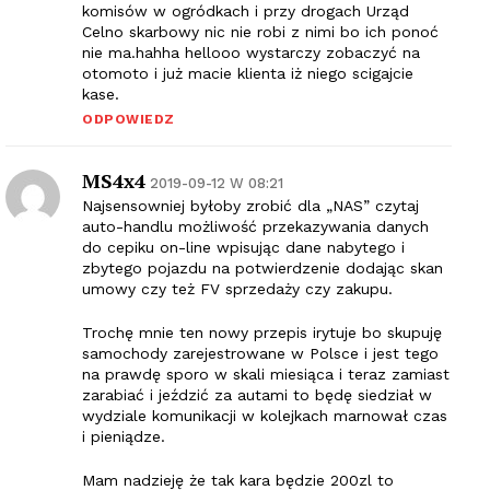
komisów w ogródkach i przy drogach Urząd
Celno skarbowy nic nie robi z nimi bo ich ponoć
nie ma.hahha hellooo wystarczy zobaczyć na
otomoto i już macie klienta iż niego scigajcie
kase.
ODPOWIEDZ
MS4x4
2019-09-12 W 08:21
Najsensowniej byłoby zrobić dla „NAS” czytaj
auto-handlu możliwość przekazywania danych
do cepiku on-line wpisując dane nabytego i
zbytego pojazdu na potwierdzenie dodając skan
umowy czy też FV sprzedaży czy zakupu.
Trochę mnie ten nowy przepis irytuje bo skupuję
samochody zarejestrowane w Polsce i jest tego
na prawdę sporo w skali miesiąca i teraz zamiast
zarabiać i jeździć za autami to będę siedział w
wydziale komunikacji w kolejkach marnował czas
i pieniądze.
Mam nadzieję że tak kara będzie 200zl to