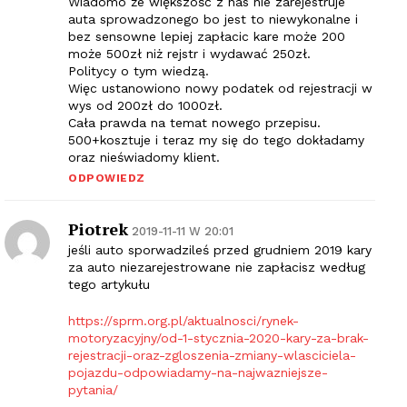
Wiadomo że większość z nas nie zarejestruje
auta sprowadzonego bo jest to niewykonalne i
bez sensowne lepiej zapłacic kare może 200
może 500zł niż rejstr i wydawać 250zł.
Politycy o tym wiedzą.
Więc ustanowiono nowy podatek od rejestracji w
wys od 200zł do 1000zł.
Cała prawda na temat nowego przepisu.
500+kosztuje i teraz my się do tego dokładamy
oraz nieświadomy klient.
ODPOWIEDZ
Piotrek
2019-11-11 W 20:01
jeśli auto sporwadzileś przed grudniem 2019 kary
za auto niezarejestrowane nie zapłacisz według
tego artykułu
https://sprm.org.pl/aktualnosci/rynek-
motoryzacyjny/od-1-stycznia-2020-kary-za-brak-
rejestracji-oraz-zgloszenia-zmiany-wlasciciela-
pojazdu-odpowiadamy-na-najwazniejsze-
pytania/