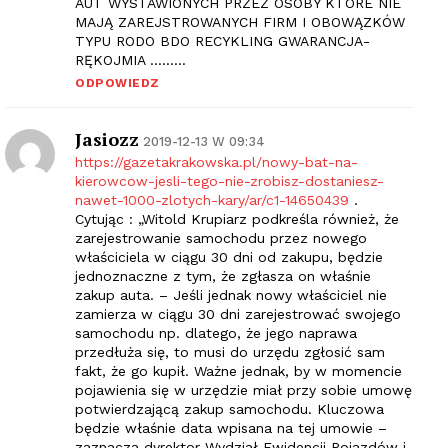
AUT WYSTAWIONYCH PRZEZ OSOBY KTÓRE NIE
MAJĄ ZAREJSTROWANYCH FIRM I OBOWĄZKÓW
TYPU RODO BDO RECYKLING GWARANCJA-
RĘKOJMIA ………
ODPOWIEDZ
Jasiozz
2019-12-13 W 09:34
https://gazetakrakowska.pl/nowy-bat-na-
kierowcow-jesli-tego-nie-zrobisz-dostaniesz-
nawet-1000-zlotych-kary/ar/c1-14650439
.
Cytując : „Witold Krupiarz podkreśla również, że
zarejestrowanie samochodu przez nowego
właściciela w ciągu 30 dni od zakupu, będzie
jednoznaczne z tym, że zgłasza on właśnie
zakup auta. – Jeśli jednak nowy właściciel nie
zamierza w ciągu 30 dni zarejestrować swojego
samochodu np. dlatego, że jego naprawa
przedłuża się, to musi do urzędu zgłosić sam
fakt, że go kupił. Ważne jednak, by w momencie
pojawienia się w urzędzie miał przy sobie umowę
potwierdzającą zakup samochodu. Kluczowa
będzie właśnie data wpisana na tej umowie –
zaznacza dyrektor Wydział Ewidencji Pojazdów i