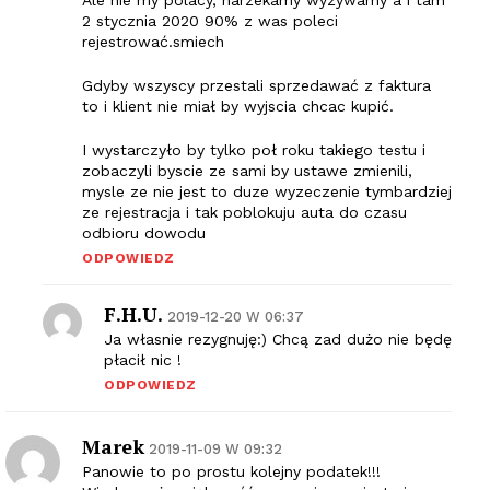
2 stycznia 2020 90% z was poleci
rejestrować.smiech
Gdyby wszyscy przestali sprzedawać z faktura
to i klient nie miał by wyjscia chcac kupić.
I wystarczyło by tylko poł roku takiego testu i
zobaczyli byscie ze sami by ustawe zmienili,
mysle ze nie jest to duze wyzeczenie tymbardziej
ze rejestracja i tak poblokuju auta do czasu
odbioru dowodu
ODPOWIEDZ
F.H.U.
2019-12-20 W 06:37
Ja własnie rezygnuję:) Chcą zad dużo nie będę
płacił nic !
ODPOWIEDZ
Marek
2019-11-09 W 09:32
Panowie to po prostu kolejny podatek!!!