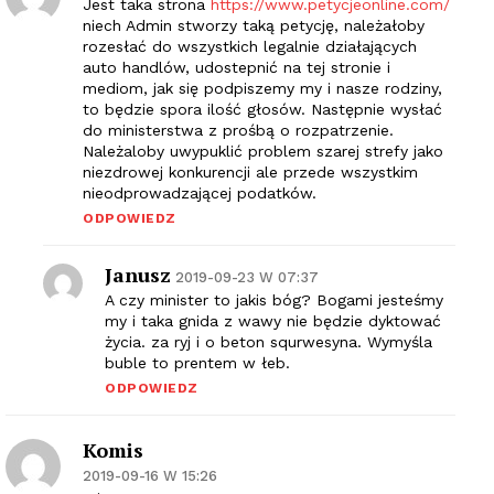
Jest taka strona
https://www.petycjeonline.com/
niech Admin stworzy taką petycję, należałoby
rozesłać do wszystkich legalnie działających
auto handlów, udostepnić na tej stronie i
mediom, jak się podpiszemy my i nasze rodziny,
to będzie spora ilość głosów. Następnie wysłać
do ministerstwa z prośbą o rozpatrzenie.
Należaloby uwypuklić problem szarej strefy jako
niezdrowej konkurencji ale przede wszystkim
nieodprowadzającej podatków.
ODPOWIEDZ
Janusz
2019-09-23 W 07:37
A czy minister to jakis bóg? Bogami jesteśmy
my i taka gnida z wawy nie będzie dyktować
życia. za ryj i o beton squrwesyna. Wymyśla
buble to prentem w łeb.
ODPOWIEDZ
Komis
2019-09-16 W 15:26