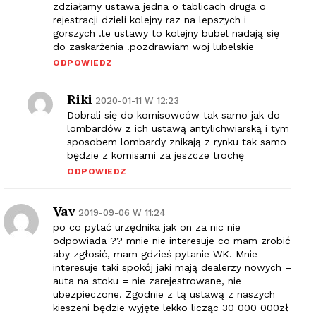
zdziałamy ustawa jedna o tablicach druga o
rejestracji dzieli kolejny raz na lepszych i
gorszych .te ustawy to kolejny bubel nadają się
do zaskarżenia .pozdrawiam woj lubelskie
ODPOWIEDZ
Riki
2020-01-11 W 12:23
Dobrali się do komisowców tak samo jak do
lombardów z ich ustawą antylichwiarską i tym
sposobem lombardy znikają z rynku tak samo
będzie z komisami za jeszcze trochę
ODPOWIEDZ
Vav
2019-09-06 W 11:24
po co pytać urzędnika jak on za nic nie
odpowiada ?? mnie nie interesuje co mam zrobić
aby zgłosić, mam gdzieś pytanie WK. Mnie
interesuje taki spokój jaki mają dealerzy nowych –
auta na stoku = nie zarejestrowane, nie
ubezpieczone. Zgodnie z tą ustawą z naszych
kieszeni będzie wyjęte lekko licząc 30 000 000zł