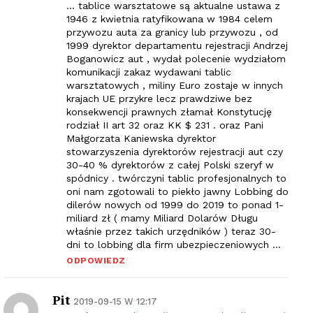
… tablice warsztatowe są aktualne ustawa z
1946 z kwietnia ratyfikowana w 1984 celem
przywozu auta za granicy lub przywozu , od
1999 dyrektor departamentu rejestracji Andrzej
Boganowicz aut , wydał polecenie wydziałom
komunikacji zakaz wydawani tablic
warsztatowych , miliny Euro zostaje w innych
krajach UE przykre lecz prawdziwe bez
konsekwencji prawnych złamał Konstytucję
rodział II art 32 oraz KK $ 231 . oraz Pani
Małgorzata Kaniewska dyrektor
stowarzyszenia dyrektorów rejestracji aut czy
30-40 % dyrektorów z całej Polski szeryf w
spódnicy . twórczyni tablic profesjonalnych to
oni nam zgotowali to piekło jawny Lobbing do
dilerów nowych od 1999 do 2019 to ponad 1-
miliard zł ( mamy Miliard Dolarów Długu
właśnie przez takich urzędników ) teraz 30-
dni to lobbing dla firm ubezpieczeniowych …
ODPOWIEDZ
Pit
2019-09-15 W 12:17