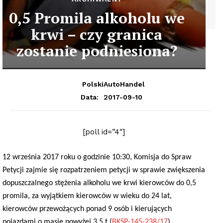
0,5 Promila alkoholu we
krwi – czy granica
zostanie podniesiona?
PolskiAutoHandel
2017-09-10
Data:
[poll id=”4″]
12 września 2017 roku o godzinie 10:30, Komisja do Spraw
Petycji zajmie się rozpatrzeniem petycji w sprawie zwiększenia
dopuszczalnego stężenia alkoholu we krwi kierowców do 0,5
promila, za wyjątkiem kierowców w wieku do 24 lat,
kierowców przewożących ponad 9 osób i kierujących
pojazdami o masie powyżej 3,5 t (
BKSP-145-238/17
)