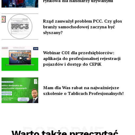
rynkowa dla handlarzy używanymi
Rząd zauważył problem PCC. Czy głos
branży samochodowej zaczyna być
słyszany?
Webinar COI dla przedsiębiorców:
aplikacja do profesjonalnej rejestracji
pojazdów i dostęp do CEPiK
Mam dla Was rabat na najważniejsze
szkolenie o Tablicach Profesjonalnych!
PODOBNE
Warto także przeczytać