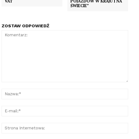
VAT
POJAZDÓW W KRAJU I NA
ŚWIECIE”
ZOSTAW ODPOWIEDŹ
Komentarz:
Nazw
E-
mail:
Stron
Inter