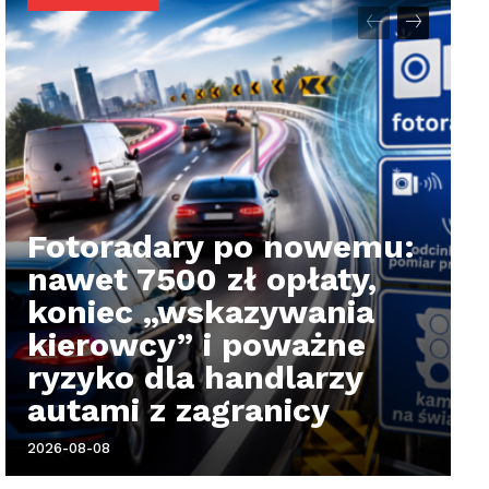
Fotoradary po nowemu:
nawet 7500 zł opłaty,
koniec „wskazywania
kierowcy” i poważne
ryzyko dla handlarzy
autami z zagranicy
2026-08-08