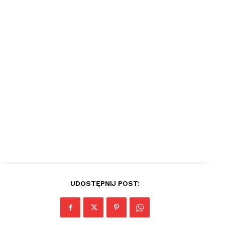
plac
UDOSTĘPNIJ POST: