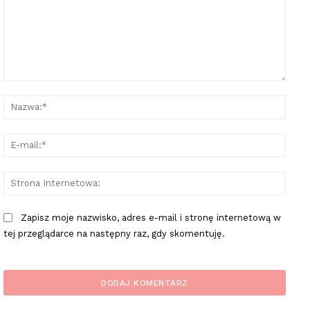
Komentarz:
Nazw
E-
mail:
Stron
Inter
Zapisz moje nazwisko, adres e-mail i stronę internetową w
tej przeglądarce na następny raz, gdy skomentuję.