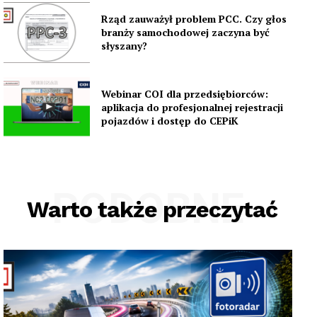
Rząd zauważył problem PCC. Czy głos
branży samochodowej zaczyna być
słyszany?
Webinar COI dla przedsiębiorców:
aplikacja do profesjonalnej rejestracji
pojazdów i dostęp do CEPiK
PODOBNE
Warto także przeczytać