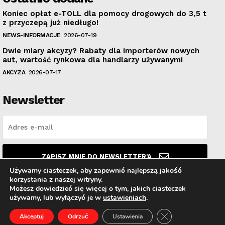
Koniec opłat e-TOLL dla pomocy drogowych do 3,5 t
z przyczepą już niedługo!
NEWS-INFORMACJE
2026-07-19
Dwie miary akcyzy? Rabaty dla importerów nowych
aut, wartość rynkowa dla handlarzy używanymi
AKCYZA
2026-07-17
Newsletter
ZAPISZ MNIE DO NEWSLETTER'A
Używamy ciasteczek, aby zapewnić najlepszą jakość
korzystania z naszej witryny.
Przeczytałem i akceptuję
Politykę prywatności
.
Możesz dowiedzieć się więcej o tym, jakich ciasteczek
używamy, lub wyłączyć je w
ustawieniach
.
Zamknij panel pow
Akceptuj
Odrzuć
Ustawienia
© PolskiAutoHandel.pl