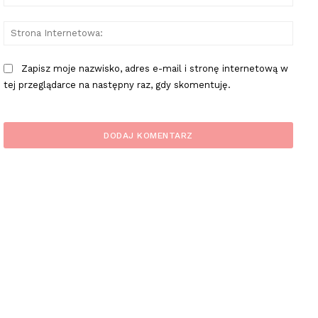
mail:
Stron
Inter
Zapisz moje nazwisko, adres e-mail i stronę internetową w
tej przeglądarce na następny raz, gdy skomentuję.
plac