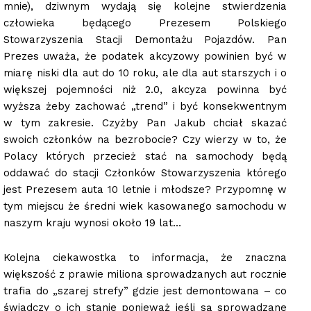
mnie), dziwnym wydają się kolejne stwierdzenia
człowieka będącego Prezesem Polskiego
Stowarzyszenia Stacji Demontażu Pojazdów. Pan
Prezes uważa, że podatek akcyzowy powinien być w
miarę niski dla aut do 10 roku, ale dla aut starszych i o
większej pojemności niż 2.0, akcyza powinna być
wyższa żeby zachować „trend” i być konsekwentnym
w tym zakresie. Czyżby Pan Jakub chciał skazać
swoich członków na bezrobocie? Czy wierzy w to, że
Polacy których przecież stać na samochody będą
oddawać do stacji Członków Stowarzyszenia którego
jest Prezesem auta 10 letnie i młodsze? Przypomnę w
tym miejscu że średni wiek kasowanego samochodu w
naszym kraju wynosi około 19 lat…
Kolejna ciekawostka to informacja, że znaczna
większość z prawie miliona sprowadzanych aut rocznie
trafia do „szarej strefy” gdzie jest demontowana – co
świadczy o ich stanie ponieważ jeśli są sprowadzane