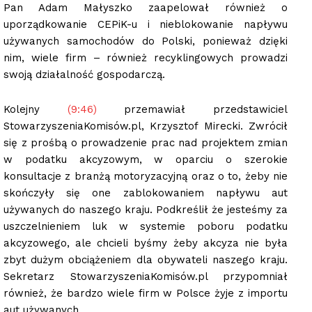
Pan Adam Małyszko zaapelował również o
uporządkowanie CEPiK-u i nieblokowanie napływu
używanych samochodów do Polski, ponieważ dzięki
nim, wiele firm – również recyklingowych prowadzi
swoją działalność gospodarczą.
Kolejny
(9:46)
przemawiał przedstawiciel
StowarzyszeniaKomisów.pl, Krzysztof Mirecki. Zwrócił
się z prośbą o prowadzenie prac nad projektem zmian
w podatku akcyzowym, w oparciu o szerokie
konsultacje z branżą motoryzacyjną oraz o to, żeby nie
skończyły się one zablokowaniem napływu aut
używanych do naszego kraju. Podkreślił że jesteśmy za
uszczelnieniem luk w systemie poboru podatku
akcyzowego, ale chcieli byśmy żeby akcyza nie była
zbyt dużym obciążeniem dla obywateli naszego kraju.
Sekretarz StowarzyszeniaKomisów.pl przypomniał
również, że bardzo wiele firm w Polsce żyje z importu
aut używanych.