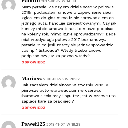
Pablito
2017-06-12 W 14:08
Mam pytanie. Zalozylem dzialalnosc w polowie
2016r, podpisalem umowe o zapewnienie sieci i
zglosilem do gios mimo iz nie sprowadzilem ani
jednego auta, handluje zarejestrowanymi. Czy jak
konczy mi sie umowa teraz, to musze podpisac
na kolejny rok, mimo iz,nie sprowadzam?? Bede
mial wtedydruga polowe 2017 bez umowy.. I
pytanie 2: co jesli zdarzy sie jednak sprowadzic
cos np 1 listpoada? Wtedy trzeba znowu
podpisac czy juz za pozno wtedy?
ODPOWIEDZ
Mariusz
2018-08-25 W 20:32
Jak zaczalem dzialalnosc w styczniu 2018. A
pierwsze auto wprowadzilem w czerwcu
ibumowa siecia recyklingu tez jest w czerwcu to
zaplace kare za brak sieci?
ODPOWIEDZ
Paweł123
2018-11-07 W 18:29