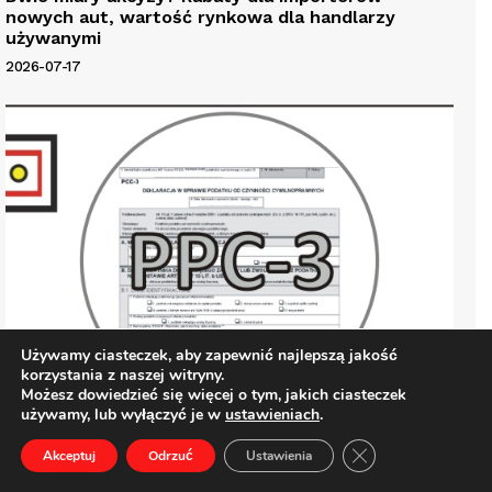
nowych aut, wartość rynkowa dla handlarzy
używanymi
2026-07-17
Używamy ciasteczek, aby zapewnić najlepszą jakość
korzystania z naszej witryny.
Możesz dowiedzieć się więcej o tym, jakich ciasteczek
używamy, lub wyłączyć je w
ustawieniach
.
Rząd zauważył problem PCC. Czy głos branży
Zamknij panel pow
Akceptuj
Odrzuć
Ustawienia
samochodowej zaczyna być słyszany?