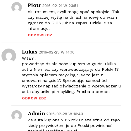
Piotr
2016-02-21 W 23:51
ok, rozumiem, czyli mogę spać spokojnie. Tak
czy inaczej wyślę na dniach umowę do was i
zgłoszę do GIOS już na zapas. Dziękuje za
informacje.
ODPOWIEDZ
Lukas
2016-02-29 W 14:10
Witam,
prowadząc działalność kupiłem w grudniu kilka
aut z Niemiec, czy wprowadzając je do Polski 17
stycznia opłacam recykling? jak to jest z
umowami na ,,sieć”. Sprzedając samochód
wystarczy napisać oświadczenie o wprowadzeniu
auta aby uniknąć recykling. Prośba o pomoc
ODPOWIEDZ
Admin
2016-02-29 W 16:43
Za auta kupiona 2015 roku niezależnie od tego
kiedy przywiozłem je do Polski powinieneś
zapłacić recykling 500 zł.