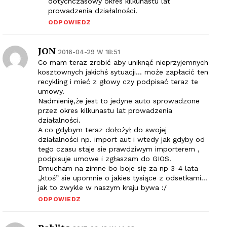
dotychczasowy okres kilkunastu lat
prowadzenia działalności.
ODPOWIEDZ
JON
2016-04-29 W 18:51
Co mam teraz zrobić aby uniknąć nieprzyjemnych
kosztownych jakichś sytuacji… może zapłacić ten
recykling i mieć z głowy czy podpisać teraz te
umowy.
Nadmienię,że jest to jedyne auto sprowadzone
przez okres kilkunastu lat prowadzenia
działalności.
A co gdybym teraz dołożył do swojej
działalności np. import aut i wtedy jak gdyby od
tego czasu staje sie prawdziwym importerem ,
podpisuje umowe i zgłaszam do GIOS.
Dmucham na zimne bo boje się za np 3-4 lata
„ktoś” sie upomnie o jakies tysiące z odsetkami…
jak to zwykle w naszym kraju bywa :/
ODPOWIEDZ