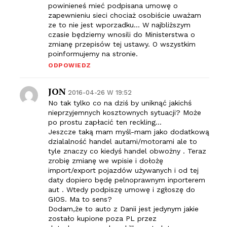
powinieneś mieć podpisana umowę o
zapewnieniu sieci chociaż osobiście uważam
ze to nie jest wporzadku… W najbliższym
czasie będziemy wnosili do Ministerstwa o
zmianę przepisów tej ustawy. O wszystkim
poinformujemy na stronie.
ODPOWIEDZ
JON
2016-04-26 W 19:52
No tak tylko co na dziś by uniknąć jakichś
nieprzyjemnych kosztownych sytuacji? Może
po prostu zapłacić ten reckling…
Jeszcze taką mam myśl-mam jako dodatkową
dzialalność handel autami/motorami ale to
tyle znaczy co kiedyś handel obwożny . Teraz
zrobię zmianę we wpisie i dołożę
import/export pojazdów używanych i od tej
daty dopiero będę pelnoprawnym inporterem
aut . Wtedy podpiszę umowę i zgłoszę do
GIOS. Ma to sens?
Dodam,że to auto z Danii jest jedynym jakie
zostało kupione poza PL przez