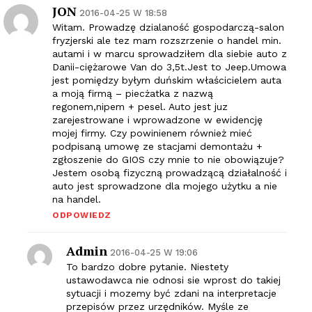
JON
2016-04-25 W 18:58
Witam. Prowadzę dzialaność gospodarczą-salon
fryzjerski ale tez mam rozszrzenie o handel min.
autami i w marcu sprowadziłem dla siebie auto z
Danii-ciężarowe Van do 3,5t.Jest to Jeep.Umowa
jest pomiędzy byłym duńskim właścicielem auta
a moją firmą – piecżatka z nazwą
regonem,nipem + pesel. Auto jest juz
zarejestrowane i wprowadzone w ewidencję
mojej firmy. Czy powinienem również mieć
podpisaną umowę ze stacjami demontażu +
zgłoszenie do GIOS czy mnie to nie obowiązuje?
Jestem osobą fizyczną prowadzącą działalność i
auto jest sprowadzone dla mojego użytku a nie
na handel.
ODPOWIEDZ
Admin
2016-04-25 W 19:06
To bardzo dobre pytanie. Niestety
ustawodawca nie odnosi sie wprost do takiej
sytuacji i mozemy być zdani na interpretacje
przepisów przez urzędników. Myśle ze