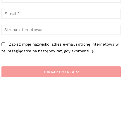
E-
mail:
Stron
Inter
Zapisz moje nazwisko, adres e-mail i stronę internetową w
tej przeglądarce na następny raz, gdy skomentuję.
plac