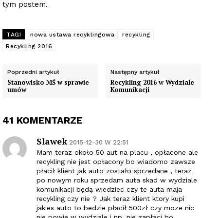
tym postem.
TAGI
nowa ustawa recyklingowa
recykling
Recykling 2016
Poprzedni artykuł
Następny artykuł
Stanowisko MŚ w sprawie
Recykling 2016 w Wydziale
umów
Komunikacji
41 KOMENTARZE
Slawek
2015-12-30 W 22:51
Mam teraz około 50 aut na placu , opłacone ale
recykling nie jest opłacony bo wiadomo zawsze
płacił klient jak auto zostało sprzedane , teraz
po nowym roku sprzedam auta skad w wydziale
komunikacji będą wiedziec czy te auta maja
recykling czy nie ? Jak teraz klient ktory kupi
jakies auto to bedzie płacił 500zł czy moze nic
nie powie w wydziale i np. nie zapłaci bo