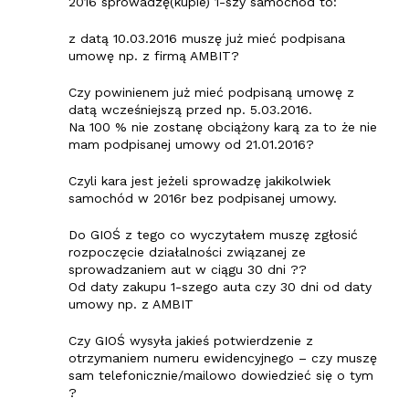
2016 sprowadzę(kupie) 1-szy samochód to:
z datą 10.03.2016 muszę już mieć podpisana
umowę np. z firmą AMBIT?
Czy powinienem już mieć podpisaną umowę z
datą wcześniejszą przed np. 5.03.2016.
Na 100 % nie zostanę obciążony karą za to że nie
mam podpisanej umowy od 21.01.2016?
Czyli kara jest jeżeli sprowadzę jakikolwiek
samochód w 2016r bez podpisanej umowy.
Do GIOŚ z tego co wyczytałem muszę zgłosić
rozpoczęcie działalności związanej ze
sprowadzaniem aut w ciągu 30 dni ??
Od daty zakupu 1-szego auta czy 30 dni od daty
umowy np. z AMBIT
Czy GIOŚ wysyła jakieś potwierdzenie z
otrzymaniem numeru ewidencyjnego – czy muszę
sam telefonicznie/mailowo dowiedzieć się o tym
?