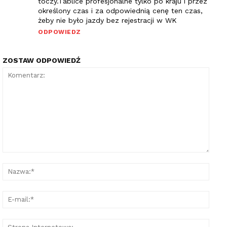
toczy.Tablice profesjonalne tylko po kraju i przez
określony czas i za odpowiednią cenę ten czas,
żeby nie było jazdy bez rejestracji w WK
ODPOWIEDZ
ZOSTAW ODPOWIEDŹ
Komentarz:
Nazw
E-
mail:
Stron