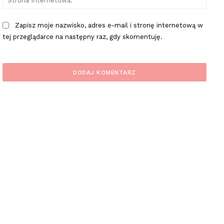
Inter
Zapisz moje nazwisko, adres e-mail i stronę internetową w
tej przeglądarce na następny raz, gdy skomentuję.
plac