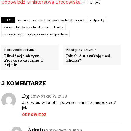
Odpowiedź Ministerstwa Środowiska
– TUTAJ
TAGI
import samochodów uszkodzonych
odpady
samochody uszkodzone
trans
transgraniczny przewóz odpadów
Poprzedni artykuł
Następny artykuł
Likwidacja akcyzy –
Jakich Aut szukają nasi
Pierwsze czytanie w
klienci?
Sejmie
3 KOMENTARZE
Dg
2017-03-20 W 21:38
Jaki wpis w briefie powinien mnie zaniepokoic?
jak
ODPOWIEDZ
Admin
2017-03-21 W 10:29