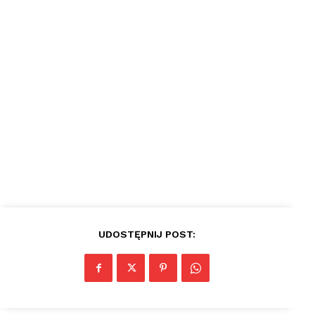
plac
UDOSTĘPNIJ POST: