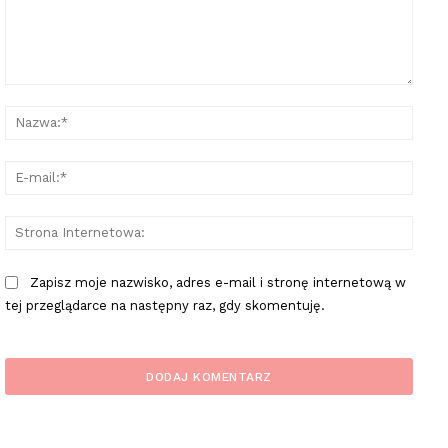
Komentarz:
Nazw
E-
mail:
Stron
Inter
Zapisz moje nazwisko, adres e-mail i stronę internetową w
tej przeglądarce na następny raz, gdy skomentuję.