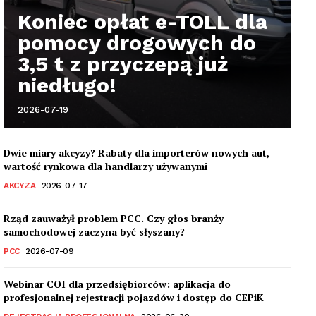
Koniec opłat e-TOLL dla
pomocy drogowych do
3,5 t z przyczepą już
niedługo!
2026-07-19
Dwie miary akcyzy? Rabaty dla importerów nowych aut,
wartość rynkowa dla handlarzy używanymi
AKCYZA
2026-07-17
Rząd zauważył problem PCC. Czy głos branży
samochodowej zaczyna być słyszany?
PCC
2026-07-09
Webinar COI dla przedsiębiorców: aplikacja do
profesjonalnej rejestracji pojazdów i dostęp do CEPiK