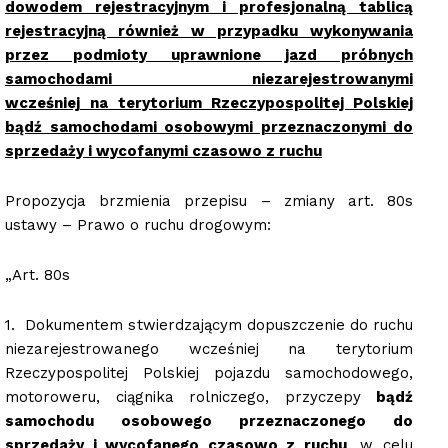
dowodem rejestracyjnym i profesjonalną tablicą
rejestracyjną również w przypadku wykonywania
przez podmioty uprawnione jazd próbnych
samochodami niezarejestrowanymi
wcześniej
na
terytorium Rzeczypospolitej Polskiej
bądź samochodami osobowymi przeznaczonymi do
sprzedaży i wycofanymi czasowo z ruchu
Propozycja brzmienia przepisu – zmiany art. 80s
ustawy – Prawo o ruchu drogowym:
„Art. 80s
1. Dokumentem stwierdzającym dopuszczenie do ruchu
niezarejestrowanego wcześniej na terytorium
Rzeczypospolitej Polskiej pojazdu samochodowego,
motoroweru, ciągnika rolniczego, przyczepy
bądź
samochodu osobowego przeznaczonego do
sprzedaży i wycofanego czasowo z ruchu
, w celu