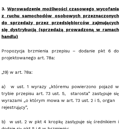
3.
Wprowadzenie możliwości czasowego wycofania
z ruchu samochodów osobowych przeznaczonych
do sprzedaży przez przedsiębiorców zajmujących
się dystrybucją (sprzedażą prowadzoną w ramach
handlu)
Propozycja brzmienia przepisu – dodanie pkt 6 do
projektowanego art. 78a:
„19) w art. 78a:
a) w ust. 1 wyrazy „któremu powierzono pojazd w
trybie przepisu art. 73 ust. 5, starosta” zastępuje się
wyrazami „o którym mowa w art. 73 ust. 2 i 5, organ
rejestrujący”,
b) w ust. 2 w pkt 4 kropkę zastępuje się średnikiem i
dodaje się pkt 5 i 6 w brzmieniu: