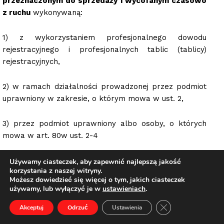
przeznaczonym do sprzedaży i wycofanym czasowo
z ruchu
wykonywaną:
1) z wykorzystaniem profesjonalnego dowodu
rejestracyjnego i profesjonalnych tablic (tablicy)
rejestracyjnych,
2) w ramach działalności prowadzonej przez podmiot
uprawniony w zakresie, o którym mowa w ust. 2,
3) przez podmiot uprawniony albo osoby, o których
mowa w art. 80w ust. 2-4
– w celu przeprowadzenia testu produkowanego lub
Używamy ciasteczek, aby zapewnić najlepszą jakość
korzystania z naszej witryny.
badanego pojazdu, w tym przedmiotu jego
Możesz dowiedzieć się więcej o tym, jakich ciasteczek
wyposażenia lub części, lub testu pojazdu będącego
używamy, lub wyłączyć je w
ustawieniach
.
przedmiotem dystrybucji
(sprzedaży)
.
Zamknij panel pow
Akceptuj
Odrzuć
Ustawienia
5. Profesjonalny dowód rejestracyjny stanowi