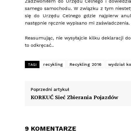
Zadzwoniłem do Urzędu Celnego i dowiedział
samego samochodu. W związku z tym niestet
się do Urzędu Celnego gdzie najpierw anulo
następnie ręcznie wypisano mi zaświadczenia.
Reasumując, nie wysyłajcie kilku deklaracji d
to odkręcać..
recykling
Recykling 2016
wydział k
TAGI
Poprzedni artykuł
KORKUĆ Sieć Zbierania Pojazdów
9 KOMENTARZE