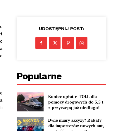
o
UDOSTĘPNIJ POST:
t
o
ia
ie
Popularne
ie
Koniec opłat e-TOLL dla
a
pomocy drogowych do 3,5 t
z przyczepą już niedługo!
i
Dwie miary akcyzy? Rabaty
dla importerów nowych aut,