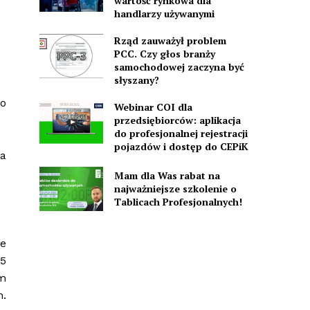
wartość rynkowa dla
handlarzy używanymi
Rząd zauważył problem
PCC. Czy głos branży
samochodowej zaczyna być
słyszany?
to
Webinar COI dla
przedsiębiorców: aplikacja
do profesjonalnej rejestracji
pojazdów i dostęp do CEPiK
a
Mam dla Was rabat na
najważniejsze szkolenie o
Tablicach Profesjonalnych!
e
5
m
.