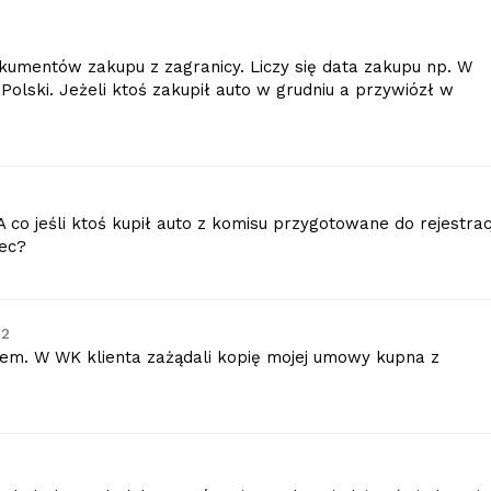
kumentów zakupu z zagranicy. Liczy się data zakupu np. W
olski. Jeżeli ktoś zakupił auto w grudniu a przywiózł w
A co jeśli ktoś kupił auto z komisu przygotowane do rejestracj
iec?
12
em. W WK klienta zażądali kopię mojej umowy kupna z