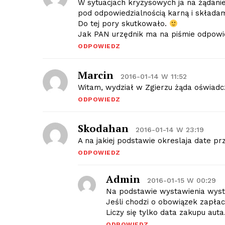
W sytuacjach kryzysowych ja na żądan
pod odpowiedzialnością karną i składa
Do tej pory skutkowało.
Jak PAN urzędnik ma na piśmie odpowied
ODPOWIEDZ
Marcin
2016-01-14 W 11:52
Witam, wydział w Zgierzu żąda oświadcz
ODPOWIEDZ
Skodahan
2016-01-14 W 23:19
A na jakiej podstawie okreslaja date p
ODPOWIEDZ
Admin
2016-01-15 W 00:29
Na podstawie wystawienia wyst
Jeśli chodzi o obowiązek zapłac
Liczy się tylko data zakupu auta
ODPOWIEDZ