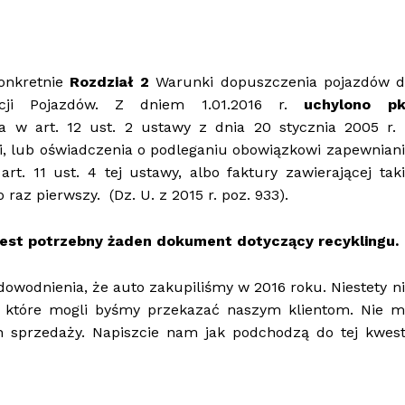
onkretnie
Rozdział 2
Warunki dopuszczenia pojazdów d
cji Pojazdów. Z dniem 1.01.2016 r.
uchylono pk
w art. 12 ust. 2 ustawy z dnia 20 stycznia 2005 r. 
i, lub oświadczenia o podleganiu obowiązkowi zapewnian
t. 11 ust. 4 tej ustawy, albo faktury zawierającej tak
 raz pierwszy. (Dz. U. z 2015 r. poz. 933).
 jest potrzebny żaden dokument dotyczący recyklingu.
wodnienia, że auto zakupiliśmy w 2016 roku. Niestety n
, które mogli byśmy przekazać naszym klientom. Nie m
sprzedaży. Napiszcie nam jak podchodzą do tej kwesti