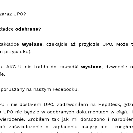
e zaraz UPO?
akładce
odebrane
?
zakładce
wysłane
, czekajcie aż przyjdzie UPO. Może 
im przypadku).
 a AKC-U nie trafiło do zakładki
wysłane
, dzwońcie n
ie.
ż poruszany na naszym Fecebooku.
U i nie dostałem UPO. Zadzwoniłem na HeplDesk, gdzi
k UPO nie będzie w odebranych dokumentach w ciągu 1
wierdzenie. Zrobiłem tak jak mi doradzono i narobiłe
ać zaświadczenie o zapłaceniu akcyzy ale mogłem