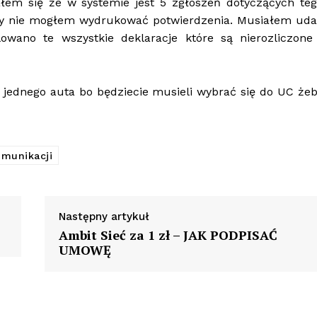
em się że w systemie jest 5 zgłoszeń dotyczących teg
y nie mogłem wydrukować potwierdzenia. Musiałem uda
wano te wszystkie deklaracje które są nierozliczone 
o jednego auta bo będziecie musieli wybrać się do UC że
omunikacji
Następny artykuł
Ambit Sieć za 1 zł – JAK PODPISAĆ
UMOWĘ