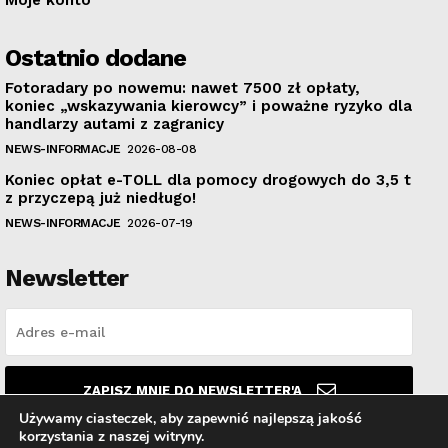
Moje konto
Ostatnio dodane
Fotoradary po nowemu: nawet 7500 zł opłaty,
koniec „wskazywania kierowcy” i poważne ryzyko dla
handlarzy autami z zagranicy
NEWS-INFORMACJE
2026-08-08
Koniec opłat e-TOLL dla pomocy drogowych do 3,5 t
z przyczepą już niedługo!
NEWS-INFORMACJE
2026-07-19
Newsletter
ZAPISZ MNIE DO NEWSLETTER'A
Używamy ciasteczek, aby zapewnić najlepszą jakość
korzystania z naszej witryny.
Przeczytałem i akceptuję
Politykę prywatności
.