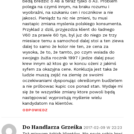
bedą bredzic o A8 a teraz tylko o A3. Problem
polega na czymś innym, na braku rozumu i
wyobraźni, na szukaniu cen i rocznikow a nie
jakosci. Pieniądz tu nic nie zmieni, tu musi
nastapic zmiana myslenia polskiego konsumenta.
Przyklad z dziś, przyjezdza klient do ładnego
V60 za prawie 60 tys, byl juz do niego ze trzy
miesiace temu a samochod dalej stoi a ten ziewa
dalej to samo że kolor nie ten, ze cena za
wysoka, że to, że tamto, po czym wsiada do
swojego żużla rocznik 1997 i jedze dalej psuc
krew innym aż ktos go w koncu ożeni z jakimś
syfem za okazyjna cene. Konkluzja jest taka że
ludzie muszą zejść na ziemię ze swoimi
oczekiwaniami dysponując określonym budżetem
a nie próbowac kupic cos ponad stan. Wydaje mi
się że te wszystkie zmiany ktore powoli będą
następować wyprostują myślenie wielu
kandydatom na klientów.
ODPOWIEDZ
Do Handlarza Grześka
2017-02-09 W 22:23
Też miewam takich klientów. Nie psuję sobie krwi,