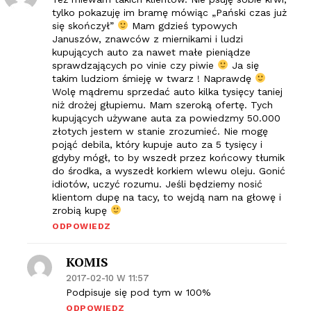
tylko pokazuję im bramę mówiąc „Pański czas już
się skończył”
Mam gdzieś typowych
Januszów, znawców z miernikami i ludzi
kupujących auto za nawet małe pieniądze
sprawdzających po vinie czy piwie
Ja się
takim ludziom śmieję w twarz ! Naprawdę
Wolę mądremu sprzedać auto kilka tysięcy taniej
niż drożej głupiemu. Mam szeroką ofertę. Tych
kupujących używane auta za powiedzmy 50.000
złotych jestem w stanie zrozumieć. Nie mogę
pojąć debila, który kupuje auto za 5 tysięcy i
gdyby mógł, to by wszedł przez końcowy tłumik
do środka, a wyszedł korkiem wlewu oleju. Gonić
idiotów, uczyć rozumu. Jeśli będziemy nosić
klientom dupę na tacy, to wejdą nam na głowę i
zrobią kupę
ODPOWIEDZ
KOMIS
2017-02-10 W 11:57
Podpisuje się pod tym w 100%
ODPOWIEDZ