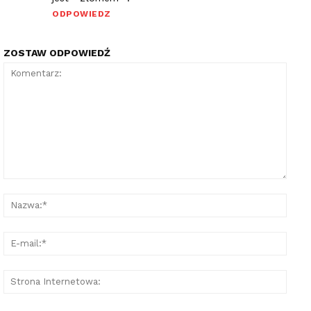
ODPOWIEDZ
ZOSTAW ODPOWIEDŹ
Komentarz:
Nazw
E-
mail:
Stron
Inter