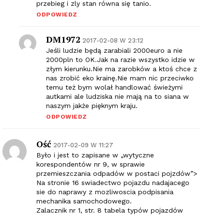
przebieg i zly stan równa się tanio.
ODPOWIEDZ
DM1972
2017-02-08 W 23:12
Jeśli ludzie będą zarabiali 2000euro a nie
2000pln to OK.Jak na razie wszystko idzie w
złym kierunku.Nie ma zarobków a ktoś chce z
nas zrobić eko krainę.Nie mam nic przeciwko
temu też bym wolał handlować świeżymi
autkami ale ludziska nie mają na to siana w
naszym jakże pięknym kraju.
ODPOWIEDZ
Ość
2017-02-09 W 11:27
Było i jest to zapisane w „wytyczne
korespondentów nr 9, w sprawie
przemieszczania odpadów w postaci pojzdów”>
Na stronie 16 swiadectwo pojazdu nadajacego
sie do naprawy z mozliwoscia podpisania
mechanika samochodowego.
Zalacznik nr 1, str. 8 tabela typów pojazdów